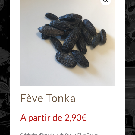
Fève Tonka
A partir de
2,90
€