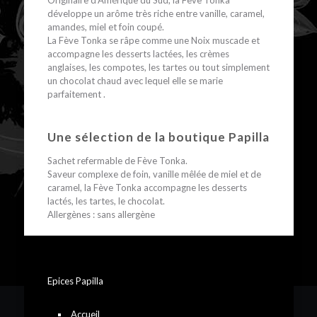
Originaire d’Amérique du Sud, la Fève Tonka
développe un arôme très riche entre vanille, caramel,
amandes, miel et foin coupé.
La Fève Tonka se râpe comme une Noix muscade et
accompagne les desserts lactées, les crèmes
anglaises, les compotes, les tartes ou tout simplement
un chocolat chaud avec lequel elle se marie
parfaitement .
Une sélection de la boutique Papilla
Sachet refermable de Fève Tonka.
Saveur complexe de foin, vanille mêlée de miel et de
caramel, la Fève Tonka accompagne les desserts
lactés, les tartes, le chocolat.
Allergènes : sans allergène
Epices Papilla
Accueil