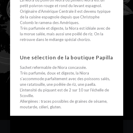
La Niora ou poivron Niora ou piment Niora est un
petit poivron rouge et rond du levant espagnol.
Originaire d’Amérique Centrale il est devenu typique
de la cuisine espagnole depuis que Christophe
Colomb le ramena des Amériques.
Très parfumée et digeste, la Niora est idéale avec de
la morue salée, mais aussi une poêlé de riz. On la
retrouve dans le mélange spécial chorizo.
Une sélection de la boutique Papilla
Sachet refermable de Niora concassée.
Très parfumée, doux et digeste, la Niora
s’accommode parfaitement avec des poissons salés,
une ratatouille, une poêlée de riz, une paella.
L’intensité du piquant est de 2 sur 10 sur l’échelle de
Scoville.
Allergènes : traces possibles de graines de sésame,
moutarde, céleri, gluten.