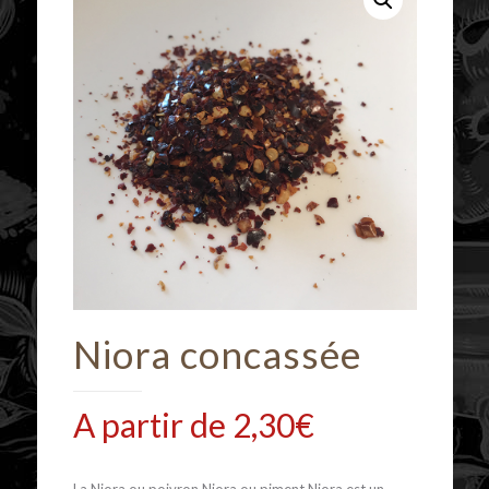
Niora concassée
A partir de
2,30
€