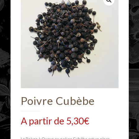
Poivre Cubèbe
A partir de
5,30
€