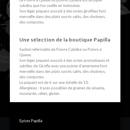
Le Poivre à Queue ou poivre Cubèbe est un piper
cubéba que l’on cueille en Indonésie.
Son léger piquant associé à des notes giroflées font
merveille dans des plats sucrés salés, des chutneys,
des compotes.
Une sélection de la boutique Papilla
Sachet refermable de Poivre Cubèbe ou Poivre à
Queue.
Son léger piquant associé à des notes aromatiques et
subtiles de Girofle avec une pointe d’amertume font
merveille dans des plats sucrés salés, des chutneys,
des compotes.
Le piquant est de 6 sur une échelle de 10.
Allergènes : traces possibles de graines de sésame,
moutarde, céleri, gluten.
Epices Papilla