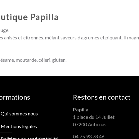
outique Papilla
ouge.
anisés et citronnés, mêlant saveurs d’agrumes et piquant. Il magni
sésame, moutarde, céleri, gluten.
formations
Restons en contact
Papilla
Qui sommes nous
1 place du 14 Juillet
07200 Aubenas
Mentions légales
04 75 93 78 46
Politique de confidentialité