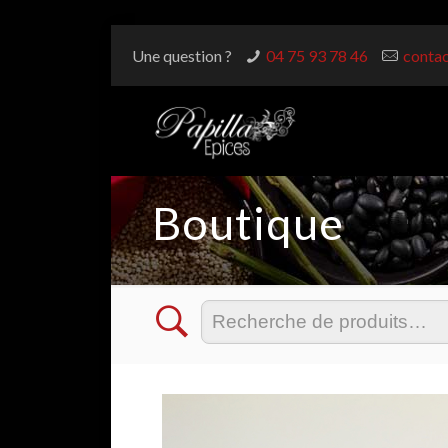
Une question ?
04 75 93 78 46
contac
Boutique
Recherche
pour :