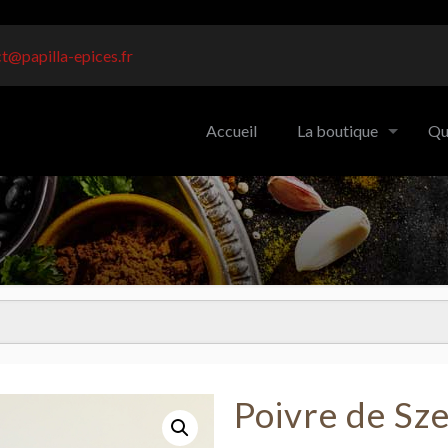
t@papilla-epices.fr
Accueil
La boutique
Qu
Poivre de Sz