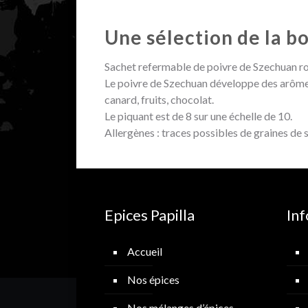
Une sélection de la b
Sachet refermable de poivre de Szechuan r
Le poivre de Szechuan développe des arômes 
canard, fruits, chocolat.
Le piquant est de 8 sur une échelle de 10.
Allergènes : traces possibles de graines de 
Epices Papilla
In
Accueil
Nos épices
Nos mélanges d’épices