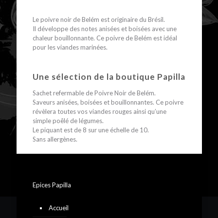
Le poivre noir de Belém est originaire du Brésil.
Il développe des notes anisées et boisées avec une
chaleur bouillonnante. Ce poivre de Belém est idéal
pour les viandes marinées.
Une sélection de la boutique Papilla
Sachet refermable de Poivre Noir de Belém.
Saveurs anisées, boisées et bouillonnantes. Ce poivre
révèlera toutes vos viandes rouges ainsi qu’une
simple poêlé de légumes.
Le piquant est de 8 sur une échelle de 10.
Sans allergènes.
Epices Papilla
Accueil