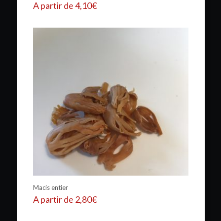
A partir de
4,10
€
Macis entier
A partir de
2,80
€