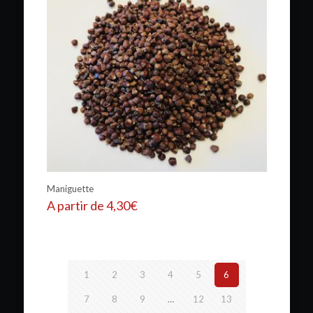
Maniguette
A partir de
4,30
€
1
2
3
4
5
6
7
8
9
…
12
13