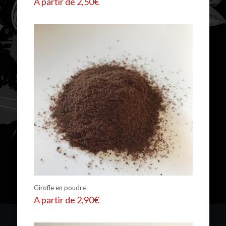
A partir de
2,50
€
Girofle en poudre
A partir de
2,90
€