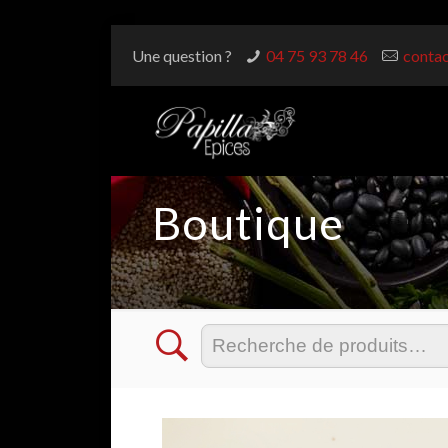
Une question ?
04 75 93 78 46
contac
Boutique
Recherche
pour :