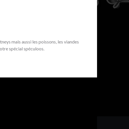
tneys mais aussi les poissons, les viandes
notre spécial spéculoos.