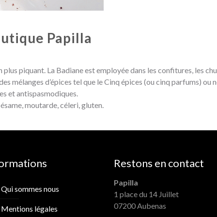
outique Papilla
n plus piquant. La Badiane est employée dans les confitures, les chu
 des mélanges d’épices tel que le Cinq épices (ou cinq parfums) ou 
es et antispasmodiques.
sésame, moutarde, céleri, gluten.
formations
Restons en contact
Papilla
Qui sommes nous
1 place du 14 Juillet
07200 Aubenas
Mentions légales