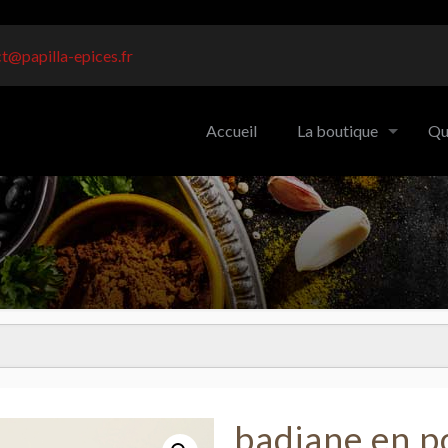
t@papilla-epices.fr
Accueil
La boutique
Qu
badiane en 