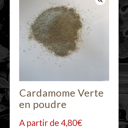
Cardamome Verte
en poudre
A partir de
4,80
€