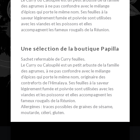
Le Curry ou Caloupilé est un petit arbuste de la famille
des agrumes à ne pas confondre avec le mélange
d’épices qui porte le même nom. Ses feuilles à la
saveur légèrement fumée et poivrée sont utilisées
avec les viandes et les poissons et elles
accompagnent les fameux rougails de la Réunion.
Une sélection de la boutique Papilla
Sachet refermable de Curry feuilles.
Le Curry ou Caloupilé est un petit arbuste de la famille
des agrumes, à ne pas confondre avec le mélange
d’épices qui porte le même nom, originaire des
contreforts de l’Himalaya. Ses feuilles à la saveur
légèrement fumée et poivrée sont utilisées avec les
viandes et les poissonsr et elles accompagnent les
fameux rougails de la Réunion.
Allergènes : traces possibles de graines de sésame,
moutarde, céleri, gluten.